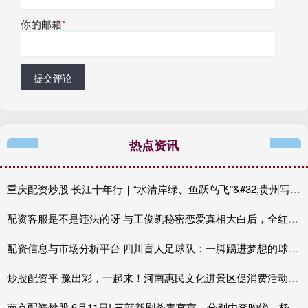
你的邮箱
*
提交评论
热点资讯
重庆配资炒股 长江十年行｜“水清岸绿、鱼跃鸟飞”&#32;贵州写好长江上游生态屏障保护“大文章”
配资客服是不是违法的呀 与王俊凯秘密恋爱真相大白后，全红婵近况曝光 和黄子韬关系不一般
配资信息与市场分析平台 四川盲人足球队：一脚踢进梦想的球门｜人间事儿
炒股配资平 豫出彩，一起来！河南惠民文化进景区促消费活动启幕
南京配资炒股 6月11日! 三部新剧杀青官宣，分别由李昀锐、杨洋、胡歌主演!