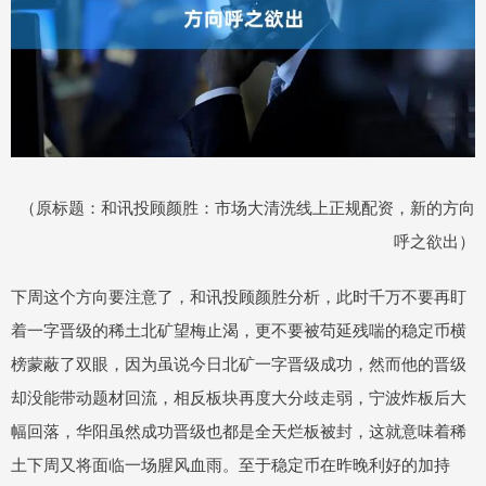
（原标题：和讯投顾颜胜：市场大清洗线上正规配资，新的方向
呼之欲出）
下周这个方向要注意了，和讯投顾颜胜分析，此时千万不要再盯
着一字晋级的稀土北矿望梅止渴，更不要被苟延残喘的稳定币横
榜蒙蔽了双眼，因为虽说今日北矿一字晋级成功，然而他的晋级
却没能带动题材回流，相反板块再度大分歧走弱，宁波炸板后大
幅回落，华阳虽然成功晋级也都是全天烂板被封，这就意味着稀
土下周又将面临一场腥风血雨。至于稳定币在昨晚利好的加持