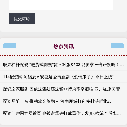
提交评论
热点资讯
股票杠杆配资 “进货式网购”货不对版&#32;能要求三倍赔偿吗？一则判例厘清界限
114配资网 河锡辰✕安喜延爱情新剧《爱情来了》今日上线❗
配资之家服务 因依法查处违法犯罪行为不幸牺牲 四川红原民警额旺格拉被评定为烈士
配资网前十名 推动农文旅融合 河南襄城打造乡村游新业态
配资门户网官网首页 他被谢霆锋打成重伤，发妻6次流产后离婚，如今街头靠卖卤肉谋生。